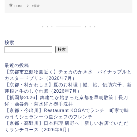
HOME
#蕎麦
検索
検索
最近の投稿
【京都市立動物園近く】チェカのかき氷｜パイナップルと
カスタードプリン（2026年7月）
【京都・料かわしま】夏のお料理｜鱧、鮎、伝助穴子、新
蓮根と牛のしぐれ煮（2026年7月）
【祇園祭2026】鉾建てが始まった京都を早朝散策｜長刀
鉾・函谷鉾・菊水鉾と御手洗井
【京都・今出川】Restaurant KOGAでランチ｜町家で味
わうミシュラン一つ星シェフのフレンチ
【京都・高野川】日本料理 研野へ｜新しいお店でいただ
くランチコース（2026年6月）