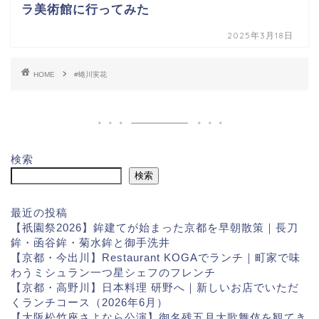
ラ美術館に行ってみた
2025年3月18日
HOME
#蜷川実花
検索
検索
最近の投稿
【祇園祭2026】鉾建てが始まった京都を早朝散策｜長刀
鉾・函谷鉾・菊水鉾と御手洗井
【京都・今出川】Restaurant KOGAでランチ｜町家で味
わうミシュラン一つ星シェフのフレンチ
【京都・高野川】日本料理 研野へ｜新しいお店でいただ
くランチコース（2026年6月）
【大阪松竹座さよなら公演】御名残五月大歌舞伎を観てき