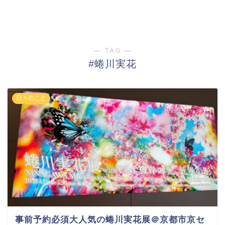
― TAG ―
#蜷川実花
日々のこと
事前予約必須大人気の蜷川実花展＠京都市京セ