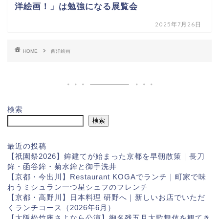
洋絵画！」は勉強になる展覧会
2025年7月26日
HOME
西洋絵画
検索
検索
最近の投稿
【祇園祭2026】鉾建てが始まった京都を早朝散策｜長刀
鉾・函谷鉾・菊水鉾と御手洗井
【京都・今出川】Restaurant KOGAでランチ｜町家で味
わうミシュラン一つ星シェフのフレンチ
【京都・高野川】日本料理 研野へ｜新しいお店でいただ
くランチコース（2026年6月）
【大阪松竹座さよなら公演】御名残五月大歌舞伎を観てき