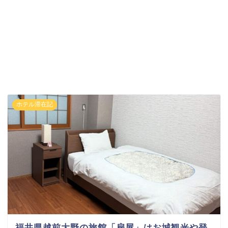
ホテル滞在記
福井県越前大野の旅館「扇屋」はお城観光や登