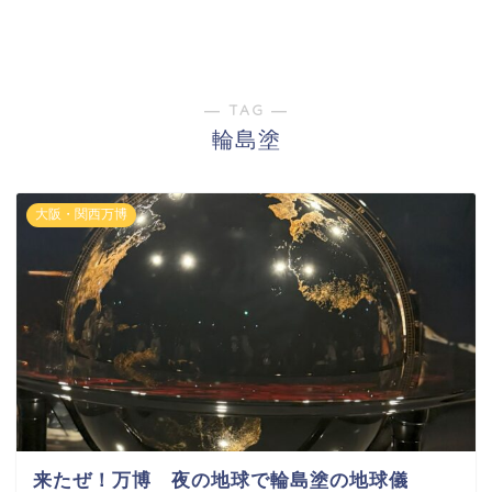
― TAG ―
輪島塗
大阪・関西万博
来たぜ！万博 夜の地球で輪島塗の地球儀