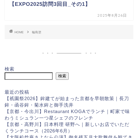
【EXPO2025訪問3回目_その1】
2025年8月26日
HOME
輪島塗
検索
検索
最近の投稿
【祇園祭2026】鉾建てが始まった京都を早朝散策｜長刀
鉾・函谷鉾・菊水鉾と御手洗井
【京都・今出川】Restaurant KOGAでランチ｜町家で味
わうミシュラン一つ星シェフのフレンチ
【京都・高野川】日本料理 研野へ｜新しいお店でいただ
くランチコース（2026年6月）
【大阪松竹座さよなら公演】御名残五月大歌舞伎を観てき