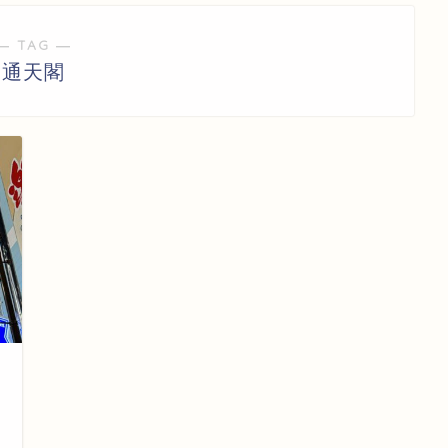
― TAG ―
通天閣
日