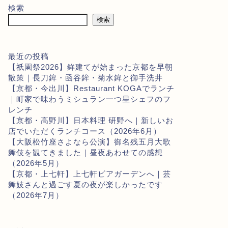
検索
検索
最近の投稿
【祇園祭2026】鉾建てが始まった京都を早朝
散策｜長刀鉾・函谷鉾・菊水鉾と御手洗井
【京都・今出川】Restaurant KOGAでランチ
｜町家で味わうミシュラン一つ星シェフのフ
レンチ
【京都・高野川】日本料理 研野へ｜新しいお
店でいただくランチコース（2026年6月）
【大阪松竹座さよなら公演】御名残五月大歌
舞伎を観てきました｜昼夜あわせての感想
（2026年5月）
【京都・上七軒】上七軒ビアガーデンへ｜芸
舞妓さんと過ごす夏の夜が楽しかったです
（2026年7月）