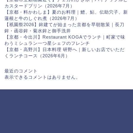
カスタードプリン（2026年7月）
【京都・料かわしま】夏のお料理｜鱧、鮎、伝助穴子、新
蓮根と牛のしぐれ煮（2026年7月）
【祇園祭2026】鉾建てが始まった京都を早朝散策｜長刀
鉾・函谷鉾・菊水鉾と御手洗井
【京都・今出川】Restaurant KOGAでランチ｜町家で味
わうミシュラン一つ星シェフのフレンチ
【京都・高野川】日本料理 研野へ｜新しいお店でいただ
くランチコース（2026年6月）
最近のコメント
表示できるコメントはありません。