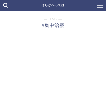
はらがへっては
― TAG ―
#集中治療