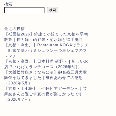
検索
検索
最近の投稿
【祇園祭2026】鉾建てが始まった京都を早朝
散策｜長刀鉾・函谷鉾・菊水鉾と御手洗井
【京都・今出川】Restaurant KOGAでランチ
｜町家で味わうミシュラン一つ星シェフのフ
レンチ
【京都・高野川】日本料理 研野へ｜新しいお
店でいただくランチコース（2026年6月）
【大阪松竹座さよなら公演】御名残五月大歌
舞伎を観てきました｜昼夜あわせての感想
（2026年5月）
【京都・上七軒】上七軒ビアガーデンへ｜芸
舞妓さんと過ごす夏の夜が楽しかったです
（2026年7月）