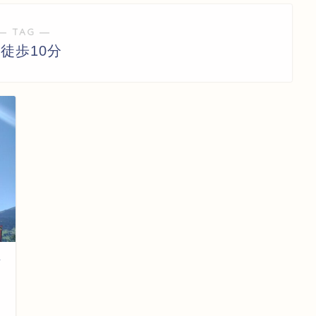
― TAG ―
徒歩10分
ン