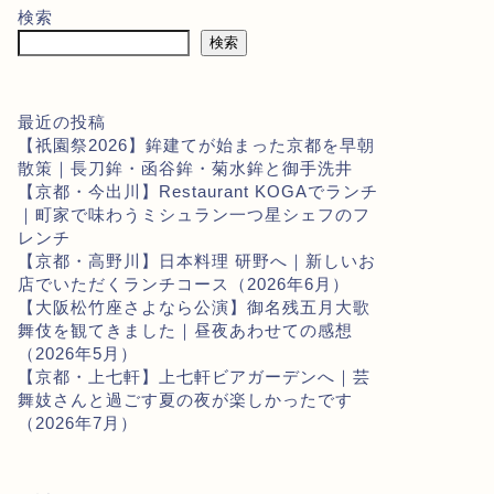
検索
検索
最近の投稿
【祇園祭2026】鉾建てが始まった京都を早朝
散策｜長刀鉾・函谷鉾・菊水鉾と御手洗井
【京都・今出川】Restaurant KOGAでランチ
｜町家で味わうミシュラン一つ星シェフのフ
レンチ
【京都・高野川】日本料理 研野へ｜新しいお
店でいただくランチコース（2026年6月）
【大阪松竹座さよなら公演】御名残五月大歌
舞伎を観てきました｜昼夜あわせての感想
（2026年5月）
【京都・上七軒】上七軒ビアガーデンへ｜芸
舞妓さんと過ごす夏の夜が楽しかったです
（2026年7月）