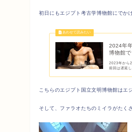
初日にもエジプト考古学博物館にでか
2024
博物館で
2023年か
前回は遅延し
こちらのエジプト国立文明博物館はエ
そして、ファラオたちのミイラがたく