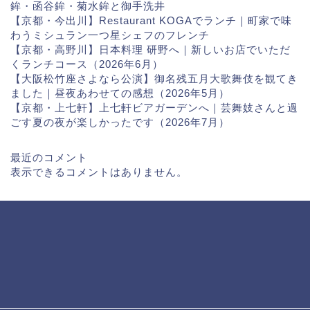
鉾・函谷鉾・菊水鉾と御手洗井
【京都・今出川】Restaurant KOGAでランチ｜町家で味
わうミシュラン一つ星シェフのフレンチ
【京都・高野川】日本料理 研野へ｜新しいお店でいただ
くランチコース（2026年6月）
【大阪松竹座さよなら公演】御名残五月大歌舞伎を観てき
ました｜昼夜あわせての感想（2026年5月）
【京都・上七軒】上七軒ビアガーデンへ｜芸舞妓さんと過
ごす夏の夜が楽しかったです（2026年7月）
最近のコメント
表示できるコメントはありません。