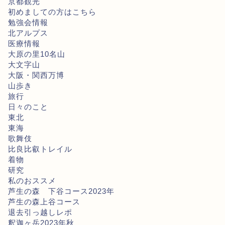
京都観光
初めましての方はこちら
勉強会情報
北アルプス
医療情報
大原の里10名山
大文字山
大阪・関西万博
山歩き
旅行
日々のこと
東北
東海
歌舞伎
比良比叡トレイル
着物
研究
私のおススメ
芦生の森 下谷コース2023年
芦生の森上谷コース
退去引っ越しレポ
釈迦ヶ岳2023年秋