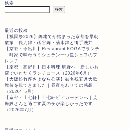
検索
検索
最近の投稿
【祇園祭2026】鉾建てが始まった京都を早朝
散策｜長刀鉾・函谷鉾・菊水鉾と御手洗井
【京都・今出川】Restaurant KOGAでランチ
｜町家で味わうミシュラン一つ星シェフのフ
レンチ
【京都・高野川】日本料理 研野へ｜新しいお
店でいただくランチコース（2026年6月）
【大阪松竹座さよなら公演】御名残五月大歌
舞伎を観てきました｜昼夜あわせての感想
（2026年5月）
【京都・上七軒】上七軒ビアガーデンへ｜芸
舞妓さんと過ごす夏の夜が楽しかったです
（2026年7月）