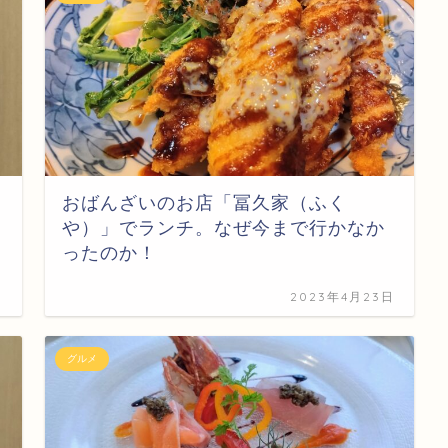
おばんざいのお店「冨久家（ふく
や）」でランチ。なぜ今まで行かなか
ったのか！
日
2023年4月23日
グルメ