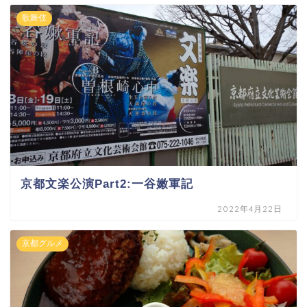
歌舞伎
京都文楽公演Part2:一谷嫩軍記
2022年4月22日
京都グルメ