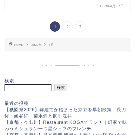
2022年4月19日
1
2
3
HOME
2022年
4月
検索
検索
最近の投稿
【祇園祭2026】鉾建てが始まった京都を早朝散策｜長刀
鉾・函谷鉾・菊水鉾と御手洗井
【京都・今出川】Restaurant KOGAでランチ｜町家で味
わうミシュラン一つ星シェフのフレンチ
【京都・高野川】日本料理 研野へ｜新しいお店でいただ