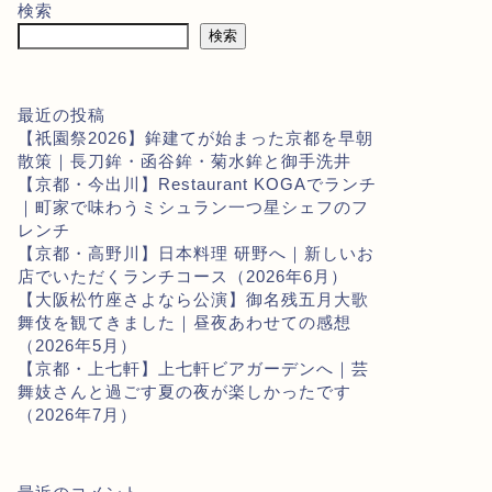
検索
検索
最近の投稿
【祇園祭2026】鉾建てが始まった京都を早朝
散策｜長刀鉾・函谷鉾・菊水鉾と御手洗井
【京都・今出川】Restaurant KOGAでランチ
｜町家で味わうミシュラン一つ星シェフのフ
レンチ
【京都・高野川】日本料理 研野へ｜新しいお
店でいただくランチコース（2026年6月）
【大阪松竹座さよなら公演】御名残五月大歌
舞伎を観てきました｜昼夜あわせての感想
（2026年5月）
【京都・上七軒】上七軒ビアガーデンへ｜芸
舞妓さんと過ごす夏の夜が楽しかったです
（2026年7月）