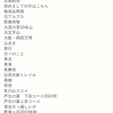
京都観光
初めましての方はこちら
勉強会情報
北アルプス
医療情報
大原の里10名山
大文字山
大阪・関西万博
山歩き
旅行
日々のこと
東北
東海
歌舞伎
比良比叡トレイル
着物
研究
私のおススメ
芦生の森 下谷コース2023年
芦生の森上谷コース
退去引っ越しレポ
釈迦ヶ岳2023年秋