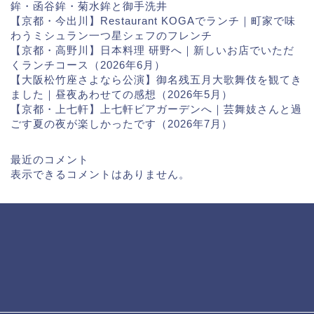
鉾・函谷鉾・菊水鉾と御手洗井
【京都・今出川】Restaurant KOGAでランチ｜町家で味
わうミシュラン一つ星シェフのフレンチ
【京都・高野川】日本料理 研野へ｜新しいお店でいただ
くランチコース（2026年6月）
【大阪松竹座さよなら公演】御名残五月大歌舞伎を観てき
ました｜昼夜あわせての感想（2026年5月）
【京都・上七軒】上七軒ビアガーデンへ｜芸舞妓さんと過
ごす夏の夜が楽しかったです（2026年7月）
最近のコメント
表示できるコメントはありません。