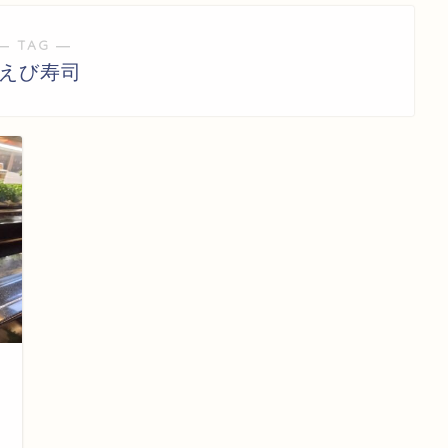
― TAG ―
#えび寿司