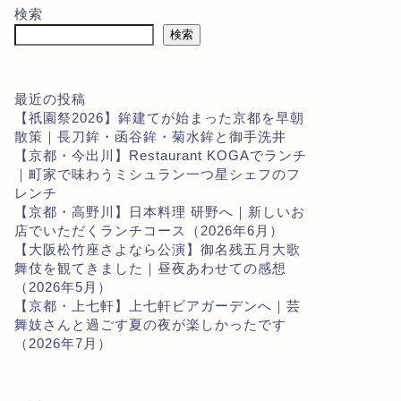
検索
検索
最近の投稿
【祇園祭2026】鉾建てが始まった京都を早朝
散策｜長刀鉾・函谷鉾・菊水鉾と御手洗井
【京都・今出川】Restaurant KOGAでランチ
｜町家で味わうミシュラン一つ星シェフのフ
レンチ
【京都・高野川】日本料理 研野へ｜新しいお
店でいただくランチコース（2026年6月）
【大阪松竹座さよなら公演】御名残五月大歌
舞伎を観てきました｜昼夜あわせての感想
（2026年5月）
【京都・上七軒】上七軒ビアガーデンへ｜芸
舞妓さんと過ごす夏の夜が楽しかったです
（2026年7月）