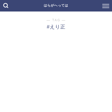
はらがへっては
― TAG ―
#えり正