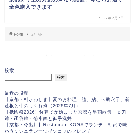
全色購入できます
2022年2月7日
HOME
#えり正
検索
検索
最近の投稿
【京都・料かわしま】夏のお料理｜鱧、鮎、伝助穴子、新
蓮根と牛のしぐれ煮（2026年7月）
【祇園祭2026】鉾建てが始まった京都を早朝散策｜長刀
鉾・函谷鉾・菊水鉾と御手洗井
【京都・今出川】Restaurant KOGAでランチ｜町家で味
わうミシュラン一つ星シェフのフレンチ