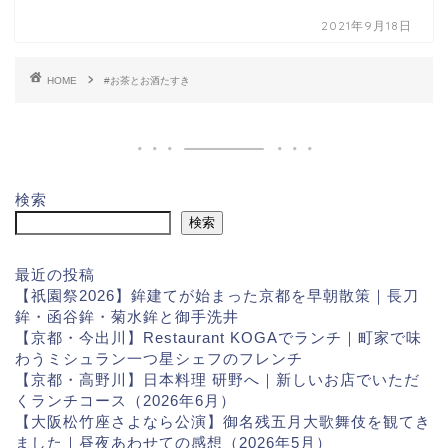
2021年9月18日
HOME
#お茶とお酒たすき
検索
検索
最近の投稿
【祇園祭2026】鉾建てが始まった京都を早朝散策｜長刀
鉾・函谷鉾・菊水鉾と御手洗井
【京都・今出川】Restaurant KOGAでランチ｜町家で味
わうミシュラン一つ星シェフのフレンチ
【京都・高野川】日本料理 研野へ｜新しいお店でいただ
くランチコース（2026年6月）
【大阪松竹座さよなら公演】御名残五月大歌舞伎を観てき
ました｜昼夜あわせての感想（2026年5月）