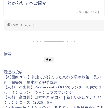
とからだ」本ご紹介
2022年5月13日
HOME
#からだ
検索
検索
最近の投稿
【祇園祭2026】鉾建てが始まった京都を早朝散策｜長刀
鉾・函谷鉾・菊水鉾と御手洗井
【京都・今出川】Restaurant KOGAでランチ｜町家で味
わうミシュラン一つ星シェフのフレンチ
【京都・高野川】日本料理 研野へ｜新しいお店でいただ
くランチコース（2026年6月）
【大阪松竹座さよなら公演】御名残五月大歌舞伎を観てき