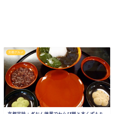
京都グルメ
京都甘味：ぎおん徳屋でわらび餅と本くずもち