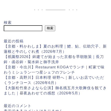
検索
検索
最近の投稿
【京都・料かわしま】夏のお料理｜鱧、鮎、伝助穴子、新
蓮根と牛のしぐれ煮（2026年7月）
【祇園祭2026】鉾建てが始まった京都を早朝散策｜長刀
鉾・函谷鉾・菊水鉾と御手洗井
【京都・今出川】Restaurant KOGAでランチ｜町家で味
わうミシュラン一つ星シェフのフレンチ
【京都・高野川】日本料理 研野へ｜新しいお店でいただ
くランチコース（2026年6月）
【大阪松竹座さよなら公演】御名残五月大歌舞伎を観てき
ました｜昼夜あわせての感想（2026年5月）
最近のコメント
表示できるコメントはありません。