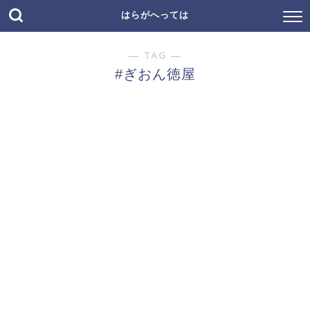
はらがへっては
― TAG ―
#ぎおん徳屋