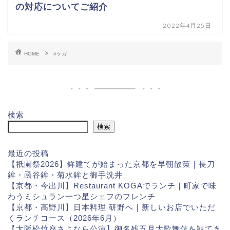
の対応についてご紹介
2022年4月25日
HOME
#ケガ
検索
検索
最近の投稿
【祇園祭2026】鉾建てが始まった京都を早朝散策｜長刀
鉾・函谷鉾・菊水鉾と御手洗井
【京都・今出川】Restaurant KOGAでランチ｜町家で味
わうミシュラン一つ星シェフのフレンチ
【京都・高野川】日本料理 研野へ｜新しいお店でいただ
くランチコース（2026年6月）
【大阪松竹座さよなら公演】御名残五月大歌舞伎を観てき