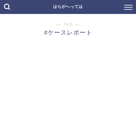
はらがへっては
― TAG ―
#ケースレポート