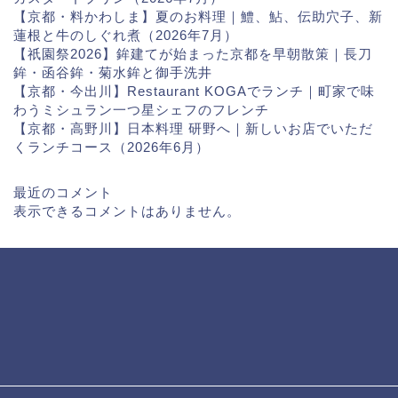
【京都・料かわしま】夏のお料理｜鱧、鮎、伝助穴子、新
蓮根と牛のしぐれ煮（2026年7月）
【祇園祭2026】鉾建てが始まった京都を早朝散策｜長刀
鉾・函谷鉾・菊水鉾と御手洗井
【京都・今出川】Restaurant KOGAでランチ｜町家で味
わうミシュラン一つ星シェフのフレンチ
【京都・高野川】日本料理 研野へ｜新しいお店でいただ
くランチコース（2026年6月）
最近のコメント
表示できるコメントはありません。