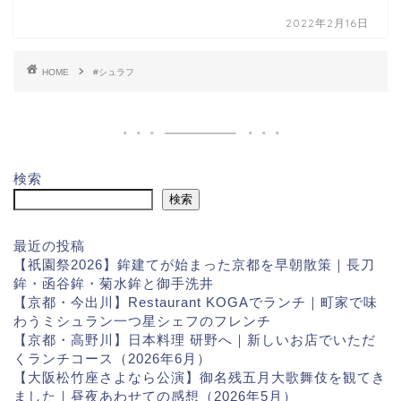
2022年2月16日
HOME
#シュラフ
検索
検索
最近の投稿
【祇園祭2026】鉾建てが始まった京都を早朝散策｜長刀
鉾・函谷鉾・菊水鉾と御手洗井
【京都・今出川】Restaurant KOGAでランチ｜町家で味
わうミシュラン一つ星シェフのフレンチ
【京都・高野川】日本料理 研野へ｜新しいお店でいただ
くランチコース（2026年6月）
【大阪松竹座さよなら公演】御名残五月大歌舞伎を観てき
ました｜昼夜あわせての感想（2026年5月）