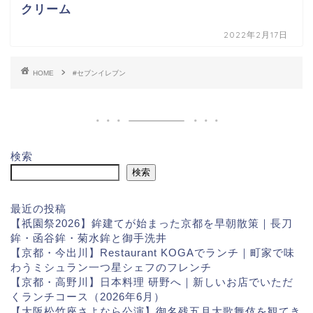
クリーム
2022年2月17日
HOME
#セブンイレブン
検索
検索
最近の投稿
【祇園祭2026】鉾建てが始まった京都を早朝散策｜長刀
鉾・函谷鉾・菊水鉾と御手洗井
【京都・今出川】Restaurant KOGAでランチ｜町家で味
わうミシュラン一つ星シェフのフレンチ
【京都・高野川】日本料理 研野へ｜新しいお店でいただ
くランチコース（2026年6月）
【大阪松竹座さよなら公演】御名残五月大歌舞伎を観てき