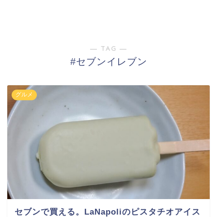
― TAG ―
#セブンイレブン
グルメ
セブンで買える。LaNapoliのピスタチオアイス