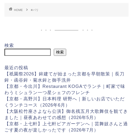
HOME
#バリ
検索
検索
最近の投稿
【祇園祭2026】鉾建てが始まった京都を早朝散策｜長刀
鉾・函谷鉾・菊水鉾と御手洗井
【京都・今出川】Restaurant KOGAでランチ｜町家で味
わうミシュラン一つ星シェフのフレンチ
【京都・高野川】日本料理 研野へ｜新しいお店でいただ
くランチコース（2026年6月）
【大阪松竹座さよなら公演】御名残五月大歌舞伎を観てき
ました｜昼夜あわせての感想（2026年5月）
【京都・上七軒】上七軒ビアガーデンへ｜芸舞妓さんと過
ごす夏の夜が楽しかったです（2026年7月）