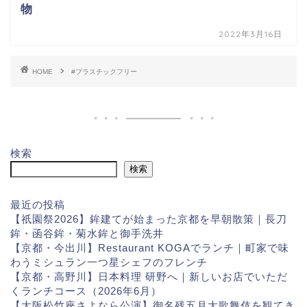
物
2022年3月16日
HOME
#プラスチックフリー
検索
検索
最近の投稿
【祇園祭2026】鉾建てが始まった京都を早朝散策｜長刀
鉾・函谷鉾・菊水鉾と御手洗井
【京都・今出川】Restaurant KOGAでランチ｜町家で味
わうミシュラン一つ星シェフのフレンチ
【京都・高野川】日本料理 研野へ｜新しいお店でいただ
くランチコース（2026年6月）
【大阪松竹座さよなら公演】御名残五月大歌舞伎を観てき