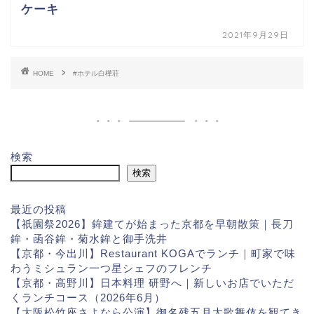
ケーキ
2021年9月29日
HOME
#ホテル白樺荘
検索
検索
最近の投稿
【祇園祭2026】鉾建てが始まった京都を早朝散策｜長刀
鉾・函谷鉾・菊水鉾と御手洗井
【京都・今出川】Restaurant KOGAでランチ｜町家で味
わうミシュラン一つ星シェフのフレンチ
【京都・高野川】日本料理 研野へ｜新しいお店でいただ
くランチコース（2026年6月）
【大阪松竹座さよなら公演】御名残五月大歌舞伎を観てき