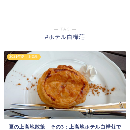
― TAG ―
#ホテル白樺荘
2021年夏：上高地
夏の上高地散策 その3：上高地ホテル白樺荘で