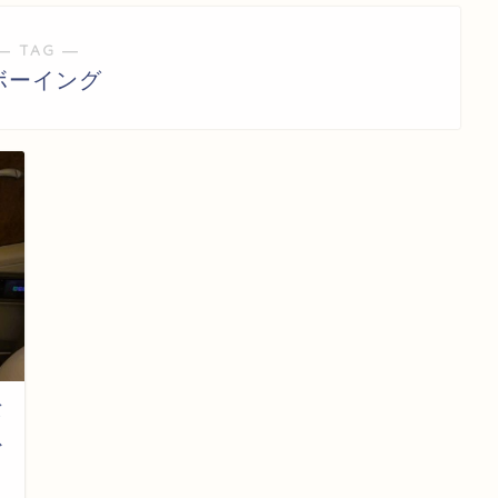
― TAG ―
ボーイング
バ
ス