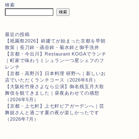
検索
検索
最近の投稿
【祇園祭2026】鉾建てが始まった京都を早朝
散策｜長刀鉾・函谷鉾・菊水鉾と御手洗井
【京都・今出川】Restaurant KOGAでランチ
｜町家で味わうミシュラン一つ星シェフのフ
レンチ
【京都・高野川】日本料理 研野へ｜新しいお
店でいただくランチコース（2026年6月）
【大阪松竹座さよなら公演】御名残五月大歌
舞伎を観てきました｜昼夜あわせての感想
（2026年5月）
【京都・上七軒】上七軒ビアガーデンへ｜芸
舞妓さんと過ごす夏の夜が楽しかったです
（2026年7月）