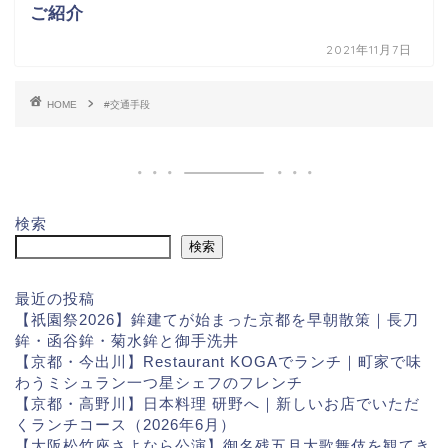
ご紹介
2021年11月7日
HOME
#交通手段
検索
検索
最近の投稿
【祇園祭2026】鉾建てが始まった京都を早朝散策｜長刀
鉾・函谷鉾・菊水鉾と御手洗井
【京都・今出川】Restaurant KOGAでランチ｜町家で味
わうミシュラン一つ星シェフのフレンチ
【京都・高野川】日本料理 研野へ｜新しいお店でいただ
くランチコース（2026年6月）
【大阪松竹座さよなら公演】御名残五月大歌舞伎を観てき