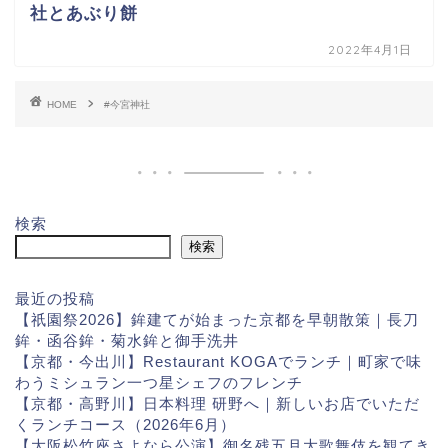
社とあぶり餅
2022年4月1日
HOME
#今宮神社
検索
検索
最近の投稿
【祇園祭2026】鉾建てが始まった京都を早朝散策｜長刀
鉾・函谷鉾・菊水鉾と御手洗井
【京都・今出川】Restaurant KOGAでランチ｜町家で味
わうミシュラン一つ星シェフのフレンチ
【京都・高野川】日本料理 研野へ｜新しいお店でいただ
くランチコース（2026年6月）
【大阪松竹座さよなら公演】御名残五月大歌舞伎を観てき