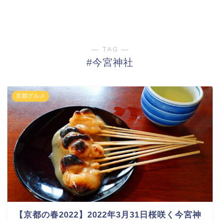
― TAG ―
#今宮神社
京都グルメ
【京都の春2022】2022年3月31日桜咲く今宮神