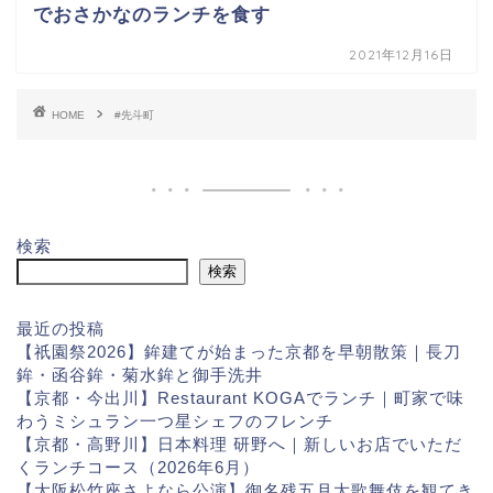
でおさかなのランチを食す
2021年12月16日
HOME
#先斗町
検索
検索
最近の投稿
【祇園祭2026】鉾建てが始まった京都を早朝散策｜長刀
鉾・函谷鉾・菊水鉾と御手洗井
【京都・今出川】Restaurant KOGAでランチ｜町家で味
わうミシュラン一つ星シェフのフレンチ
【京都・高野川】日本料理 研野へ｜新しいお店でいただ
くランチコース（2026年6月）
【大阪松竹座さよなら公演】御名残五月大歌舞伎を観てき