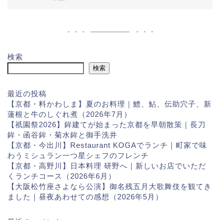
検索
検索
最近の投稿
【京都・料かわしま】夏のお料理｜鱧、鮎、伝助穴子、新
蓮根と牛のしぐれ煮（2026年7月）
【祇園祭2026】鉾建てが始まった京都を早朝散策｜長刀
鉾・函谷鉾・菊水鉾と御手洗井
【京都・今出川】Restaurant KOGAでランチ｜町家で味
わうミシュラン一つ星シェフのフレンチ
【京都・高野川】日本料理 研野へ｜新しいお店でいただ
くランチコース（2026年6月）
【大阪松竹座さよなら公演】御名残五月大歌舞伎を観てき
ました｜昼夜あわせての感想（2026年5月）