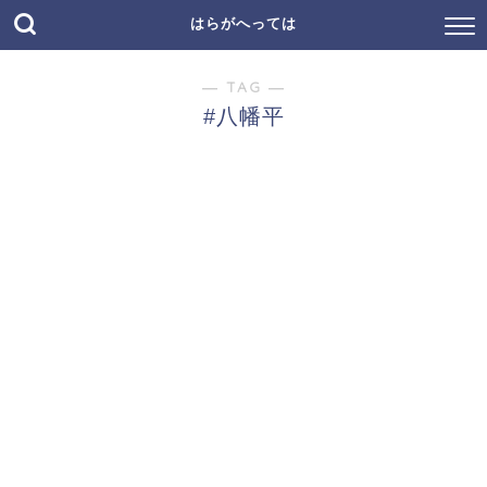
はらがへっては
― TAG ―
#八幡平