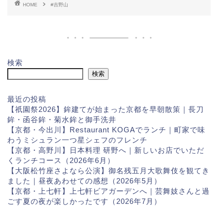
HOME
#吉野山
検索
検索
最近の投稿
【祇園祭2026】鉾建てが始まった京都を早朝散策｜長刀
鉾・函谷鉾・菊水鉾と御手洗井
【京都・今出川】Restaurant KOGAでランチ｜町家で味
わうミシュラン一つ星シェフのフレンチ
【京都・高野川】日本料理 研野へ｜新しいお店でいただ
くランチコース（2026年6月）
【大阪松竹座さよなら公演】御名残五月大歌舞伎を観てき
ました｜昼夜あわせての感想（2026年5月）
【京都・上七軒】上七軒ビアガーデンへ｜芸舞妓さんと過
ごす夏の夜が楽しかったです（2026年7月）