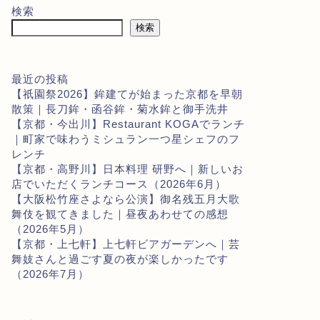
検索
検索
最近の投稿
【祇園祭2026】鉾建てが始まった京都を早朝
散策｜長刀鉾・函谷鉾・菊水鉾と御手洗井
【京都・今出川】Restaurant KOGAでランチ
｜町家で味わうミシュラン一つ星シェフのフ
レンチ
【京都・高野川】日本料理 研野へ｜新しいお
店でいただくランチコース（2026年6月）
【大阪松竹座さよなら公演】御名残五月大歌
舞伎を観てきました｜昼夜あわせての感想
（2026年5月）
【京都・上七軒】上七軒ビアガーデンへ｜芸
舞妓さんと過ごす夏の夜が楽しかったです
（2026年7月）