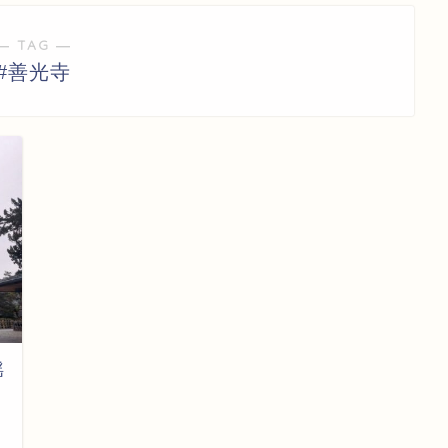
― TAG ―
#善光寺
揺
日