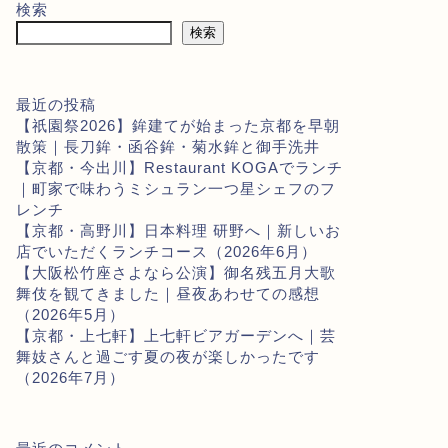
検索
検索
最近の投稿
【祇園祭2026】鉾建てが始まった京都を早朝
散策｜長刀鉾・函谷鉾・菊水鉾と御手洗井
【京都・今出川】Restaurant KOGAでランチ
｜町家で味わうミシュラン一つ星シェフのフ
レンチ
【京都・高野川】日本料理 研野へ｜新しいお
店でいただくランチコース（2026年6月）
【大阪松竹座さよなら公演】御名残五月大歌
舞伎を観てきました｜昼夜あわせての感想
（2026年5月）
【京都・上七軒】上七軒ビアガーデンへ｜芸
舞妓さんと過ごす夏の夜が楽しかったです
（2026年7月）