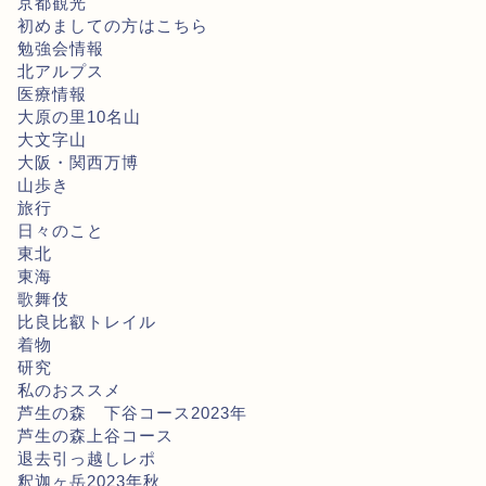
京都観光
初めましての方はこちら
勉強会情報
北アルプス
医療情報
大原の里10名山
大文字山
大阪・関西万博
山歩き
旅行
日々のこと
東北
東海
歌舞伎
比良比叡トレイル
着物
研究
私のおススメ
芦生の森 下谷コース2023年
芦生の森上谷コース
退去引っ越しレポ
釈迦ヶ岳2023年秋