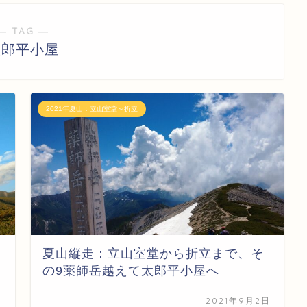
― TAG ―
太郎平小屋
2021年夏山：立山室堂～折立
夏山縦走：立山室堂から折立まで、そ
の9薬師岳越えて太郎平小屋へ
日
2021年9月2日