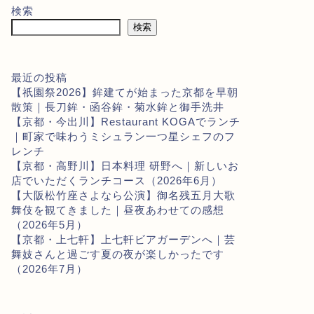
検索
検索
最近の投稿
【祇園祭2026】鉾建てが始まった京都を早朝
散策｜長刀鉾・函谷鉾・菊水鉾と御手洗井
【京都・今出川】Restaurant KOGAでランチ
｜町家で味わうミシュラン一つ星シェフのフ
レンチ
【京都・高野川】日本料理 研野へ｜新しいお
店でいただくランチコース（2026年6月）
【大阪松竹座さよなら公演】御名残五月大歌
舞伎を観てきました｜昼夜あわせての感想
（2026年5月）
【京都・上七軒】上七軒ビアガーデンへ｜芸
舞妓さんと過ごす夏の夜が楽しかったです
（2026年7月）