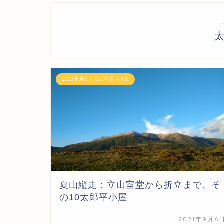
2021年夏山：立山室堂～折立
夏山縦走：立山室堂から折立まで、そ
の10太郎平小屋
2021年9月6