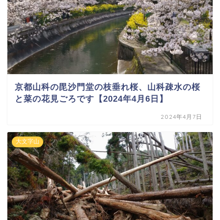
京都山科の毘沙門堂の枝垂れ桜、山科疎水の桜
と菜の花見ごろです【2024年4月6日】
2024年4月7日
大文字山