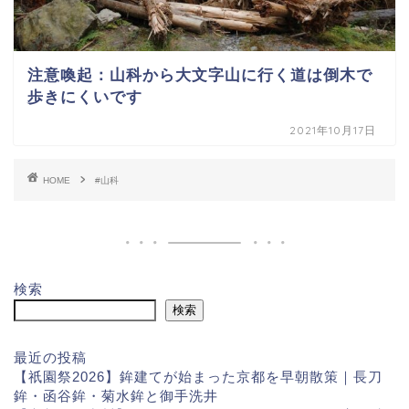
注意喚起：山科から大文字山に行く道は倒木で
歩きにくいです
2021年10月17日
HOME
#山科
検索
検索
最近の投稿
【祇園祭2026】鉾建てが始まった京都を早朝散策｜長刀
鉾・函谷鉾・菊水鉾と御手洗井