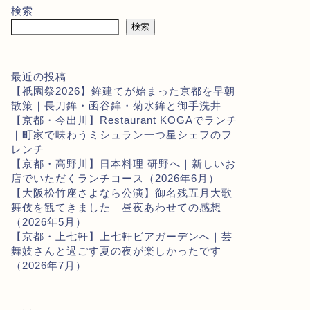
検索
検索
最近の投稿
【祇園祭2026】鉾建てが始まった京都を早朝
散策｜長刀鉾・函谷鉾・菊水鉾と御手洗井
【京都・今出川】Restaurant KOGAでランチ
｜町家で味わうミシュラン一つ星シェフのフ
レンチ
【京都・高野川】日本料理 研野へ｜新しいお
店でいただくランチコース（2026年6月）
【大阪松竹座さよなら公演】御名残五月大歌
舞伎を観てきました｜昼夜あわせての感想
（2026年5月）
【京都・上七軒】上七軒ビアガーデンへ｜芸
舞妓さんと過ごす夏の夜が楽しかったです
（2026年7月）