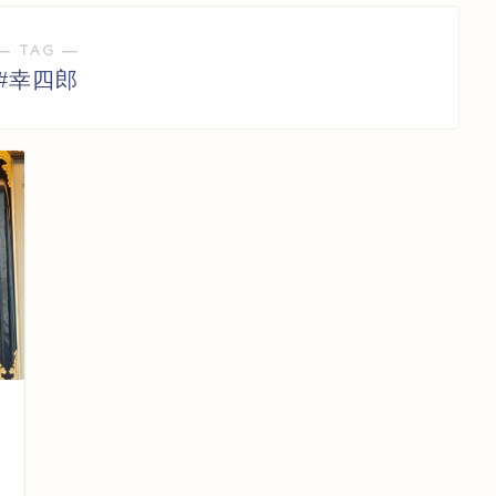
― TAG ―
#幸四郎