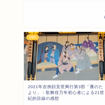
歌舞伎
2021年吉例顔見世興行第3部「雁のた
より」：歌舞伎万年初心者による21世
紀的目線の感想