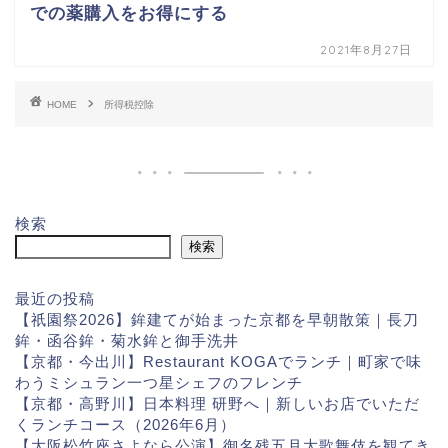
での薬購入をお得にする
2021年8月27日
HOME
所得税控除
検索
検索
最近の投稿
【祇園祭2026】鉾建てが始まった京都を早朝散策｜長刀
鉾・函谷鉾・菊水鉾と御手洗井
【京都・今出川】Restaurant KOGAでランチ｜町家で味
わうミシュラン一つ星シェフのフレンチ
【京都・高野川】日本料理 研野へ｜新しいお店でいただ
くランチコース（2026年6月）
【大阪松竹座さよなら公演】御名残五月大歌舞伎を観てき