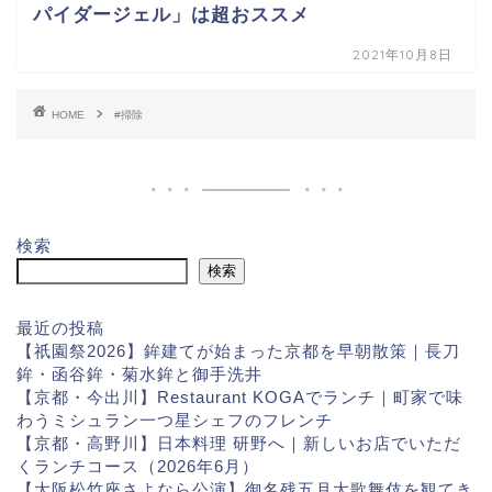
パイダージェル」は超おススメ
2021年10月8日
HOME
#掃除
検索
検索
最近の投稿
【祇園祭2026】鉾建てが始まった京都を早朝散策｜長刀
鉾・函谷鉾・菊水鉾と御手洗井
【京都・今出川】Restaurant KOGAでランチ｜町家で味
わうミシュラン一つ星シェフのフレンチ
【京都・高野川】日本料理 研野へ｜新しいお店でいただ
くランチコース（2026年6月）
【大阪松竹座さよなら公演】御名残五月大歌舞伎を観てき