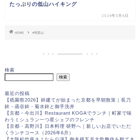
たっぷりの低山ハイキング
2024年3月6日
HOME
#明星山
検索
検索
最近の投稿
【祇園祭2026】鉾建てが始まった京都を早朝散策｜長刀
鉾・函谷鉾・菊水鉾と御手洗井
【京都・今出川】Restaurant KOGAでランチ｜町家で味
わうミシュラン一つ星シェフのフレンチ
【京都・高野川】日本料理 研野へ｜新しいお店でいただ
くランチコース（2026年6月）
【大阪松竹座さよなら公演】御名残五月大歌舞伎を観てき