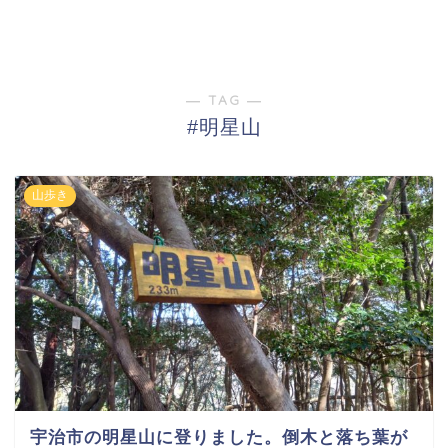
― TAG ―
#明星山
山歩き
宇治市の明星山に登りました。倒木と落ち葉が