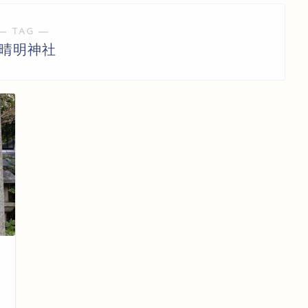
― TAG ―
#晴明神社