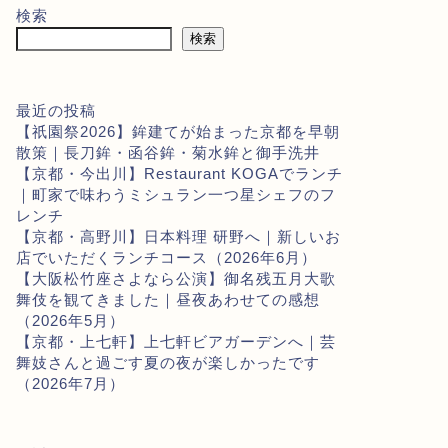
検索
検索
最近の投稿
【祇園祭2026】鉾建てが始まった京都を早朝
散策｜長刀鉾・函谷鉾・菊水鉾と御手洗井
【京都・今出川】Restaurant KOGAでランチ
｜町家で味わうミシュラン一つ星シェフのフ
レンチ
【京都・高野川】日本料理 研野へ｜新しいお
店でいただくランチコース（2026年6月）
【大阪松竹座さよなら公演】御名残五月大歌
舞伎を観てきました｜昼夜あわせての感想
（2026年5月）
【京都・上七軒】上七軒ビアガーデンへ｜芸
舞妓さんと過ごす夏の夜が楽しかったです
（2026年7月）