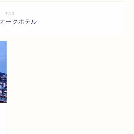
― TAG ―
原オークホテル