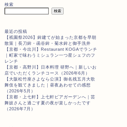
検索
検索
最近の投稿
【祇園祭2026】鉾建てが始まった京都を早朝
散策｜長刀鉾・函谷鉾・菊水鉾と御手洗井
【京都・今出川】Restaurant KOGAでランチ
｜町家で味わうミシュラン一つ星シェフのフ
レンチ
【京都・高野川】日本料理 研野へ｜新しいお
店でいただくランチコース（2026年6月）
【大阪松竹座さよなら公演】御名残五月大歌
舞伎を観てきました｜昼夜あわせての感想
（2026年5月）
【京都・上七軒】上七軒ビアガーデンへ｜芸
舞妓さんと過ごす夏の夜が楽しかったです
（2026年7月）