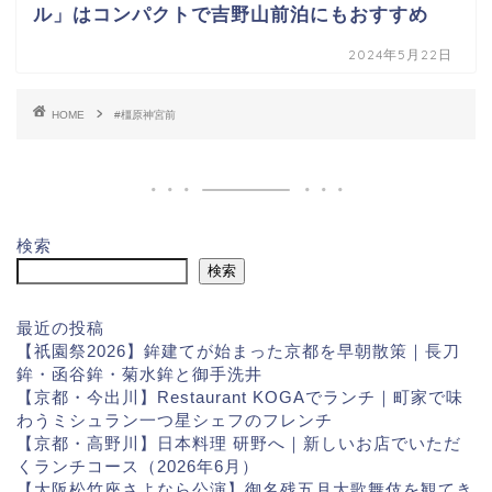
ル」はコンパクトで吉野山前泊にもおすすめ
2024年5月22日
HOME
#橿原神宮前
検索
検索
最近の投稿
【祇園祭2026】鉾建てが始まった京都を早朝散策｜長刀
鉾・函谷鉾・菊水鉾と御手洗井
【京都・今出川】Restaurant KOGAでランチ｜町家で味
わうミシュラン一つ星シェフのフレンチ
【京都・高野川】日本料理 研野へ｜新しいお店でいただ
くランチコース（2026年6月）
【大阪松竹座さよなら公演】御名残五月大歌舞伎を観てき