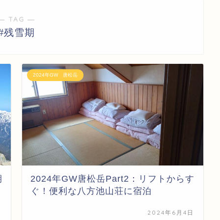
― TAG ―
#残雪期
2024年GW 唐松岳
期
2024年GW唐松岳Part2：リフトからす
ぐ！便利な八方池山荘に宿泊
日
2024年6月4日