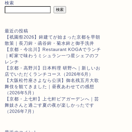
検索
検索
最近の投稿
【祇園祭2026】鉾建てが始まった京都を早朝
散策｜長刀鉾・函谷鉾・菊水鉾と御手洗井
【京都・今出川】Restaurant KOGAでランチ
｜町家で味わうミシュラン一つ星シェフのフ
レンチ
【京都・高野川】日本料理 研野へ｜新しいお
店でいただくランチコース（2026年6月）
【大阪松竹座さよなら公演】御名残五月大歌
舞伎を観てきました｜昼夜あわせての感想
（2026年5月）
【京都・上七軒】上七軒ビアガーデンへ｜芸
舞妓さんと過ごす夏の夜が楽しかったです
（2026年7月）