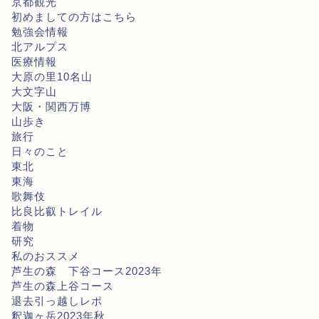
京都観光
初めましての方はこちら
勉強会情報
北アルプス
医療情報
大原の里10名山
大文字山
大阪・関西万博
山歩き
旅行
日々のこと
東北
東海
歌舞伎
比良比叡トレイル
着物
研究
私のおススメ
芦生の森 下谷コース2023年
芦生の森上谷コース
退去引っ越しレポ
釈迦ヶ岳2023年秋