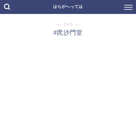
はらがへっては
― TAG ―
#毘沙門堂