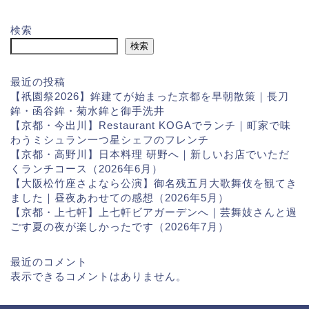
検索
検索
最近の投稿
【祇園祭2026】鉾建てが始まった京都を早朝散策｜長刀
鉾・函谷鉾・菊水鉾と御手洗井
【京都・今出川】Restaurant KOGAでランチ｜町家で味
わうミシュラン一つ星シェフのフレンチ
【京都・高野川】日本料理 研野へ｜新しいお店でいただ
くランチコース（2026年6月）
【大阪松竹座さよなら公演】御名残五月大歌舞伎を観てき
ました｜昼夜あわせての感想（2026年5月）
【京都・上七軒】上七軒ビアガーデンへ｜芸舞妓さんと過
ごす夏の夜が楽しかったです（2026年7月）
最近のコメント
表示できるコメントはありません。