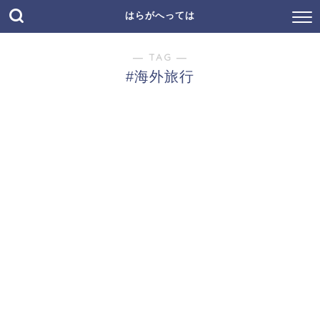
はらがへっては
― TAG ―
#海外旅行