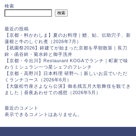
検索
検索
最近の投稿
【京都・料かわしま】夏のお料理｜鱧、鮎、伝助穴子、新
蓮根と牛のしぐれ煮（2026年7月）
【祇園祭2026】鉾建てが始まった京都を早朝散策｜長刀
鉾・函谷鉾・菊水鉾と御手洗井
【京都・今出川】Restaurant KOGAでランチ｜町家で味
わうミシュラン一つ星シェフのフレンチ
【京都・高野川】日本料理 研野へ｜新しいお店でいただ
くランチコース（2026年6月）
【大阪松竹座さよなら公演】御名残五月大歌舞伎を観てき
ました｜昼夜あわせての感想（2026年5月）
最近のコメント
表示できるコメントはありません。