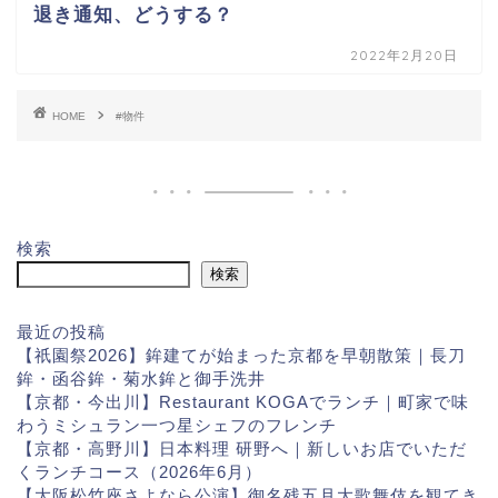
退き通知、どうする？
2022年2月20日
HOME
#物件
検索
検索
最近の投稿
【祇園祭2026】鉾建てが始まった京都を早朝散策｜長刀
鉾・函谷鉾・菊水鉾と御手洗井
【京都・今出川】Restaurant KOGAでランチ｜町家で味
わうミシュラン一つ星シェフのフレンチ
【京都・高野川】日本料理 研野へ｜新しいお店でいただ
くランチコース（2026年6月）
【大阪松竹座さよなら公演】御名残五月大歌舞伎を観てき