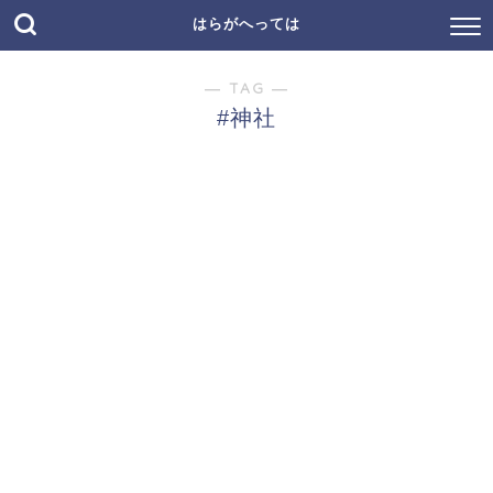
はらがへっては
― TAG ―
#神社