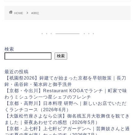
HOME
#神社
検索
検索
最近の投稿
【祇園祭2026】鉾建てが始まった京都を早朝散策｜長刀
鉾・函谷鉾・菊水鉾と御手洗井
【京都・今出川】Restaurant KOGAでランチ｜町家で味
わうミシュラン一つ星シェフのフレンチ
【京都・高野川】日本料理 研野へ｜新しいお店でいただ
くランチコース（2026年6月）
【大阪松竹座さよなら公演】御名残五月大歌舞伎を観てき
ました｜昼夜あわせての感想（2026年5月）
【京都・上七軒】上七軒ビアガーデンへ｜芸舞妓さんと過
ごす夏の夜が楽しかったです（2026年7月）