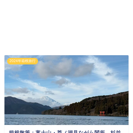
2024年箱根旅行
箱根散策：富士山・芦ノ湖見ながら関所→杉並