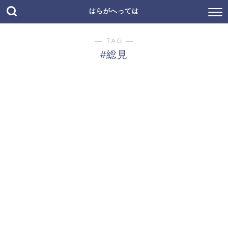
はらがへっては
― TAG ―
#総見