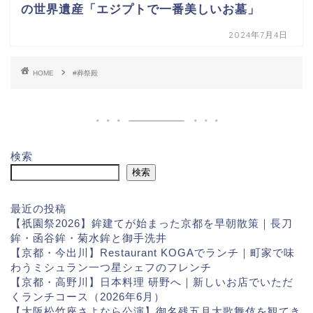
の世界遺産「エジプトで一番美しいお墓」
2024年7月4日
HOME
#葬祭殿
検索
検索
最近の投稿
【祇園祭2026】鉾建てが始まった京都を早朝散策｜長刀
鉾・函谷鉾・菊水鉾と御手洗井
【京都・今出川】Restaurant KOGAでランチ｜町家で味
わうミシュラン一つ星シェフのフレンチ
【京都・高野川】日本料理 研野へ｜新しいお店でいただ
くランチコース（2026年6月）
【大阪松竹座さよなら公演】御名残五月大歌舞伎を観てき